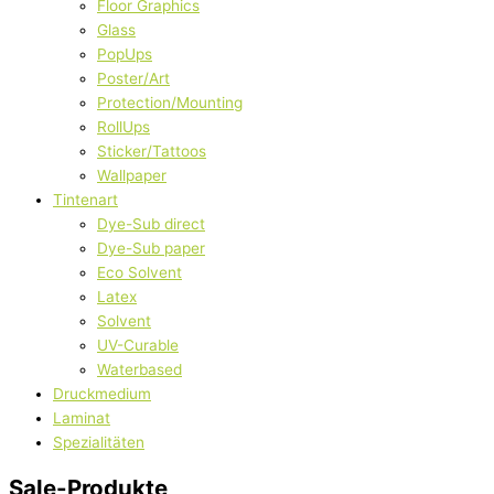
Floor Graphics
Glass
PopUps
Poster/Art
Protection/Mounting
RollUps
Sticker/Tattoos
Wallpaper
Tintenart
Dye-Sub direct
Dye-Sub paper
Eco Solvent
Latex
Solvent
UV-Curable
Waterbased
Druckmedium
Laminat
Spezialitäten
Sale-Produkte