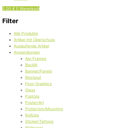
0,00
€
0
Warenkorb
Filter
Alle Produkte
Artikel mit Überschuss
Auslaufende Artikel
Anwendungen
Alu-Frames
Backlit
Banner/Panels
Blockout
Floor Graphics
Glass
PopUps
Poster/Art
Protection/Mounting
RollUps
Sticker/Tattoos
Wallpaper