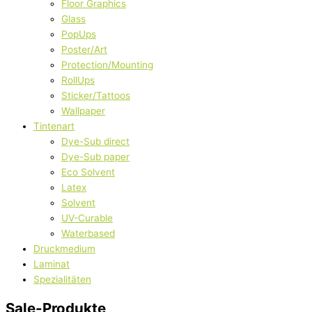
Floor Graphics
Glass
PopUps
Poster/Art
Protection/Mounting
RollUps
Sticker/Tattoos
Wallpaper
Tintenart
Dye-Sub direct
Dye-Sub paper
Eco Solvent
Latex
Solvent
UV-Curable
Waterbased
Druckmedium
Laminat
Spezialitäten
Sale-Produkte