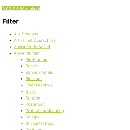
0,00
€
0
Warenkorb
Filter
Alle Produkte
Artikel mit Überschuss
Auslaufende Artikel
Anwendungen
Alu-Frames
Backlit
Banner/Panels
Blockout
Floor Graphics
Glass
PopUps
Poster/Art
Protection/Mounting
RollUps
Sticker/Tattoos
Wallpaper